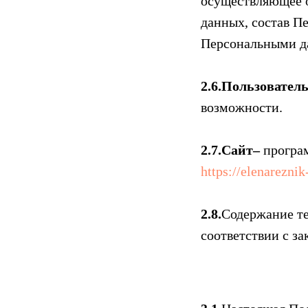
осуществляющее о
данных, состав П
Персональными д
2.6.Пользовател
возможности.
2.7.Сайт–
програ
https://elenarezni
2.8.
Содержание те
соответствии с з