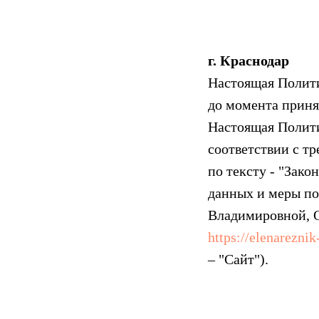
г. Краснодар
Настоящая Полити
до момента приня
Настоящая Полити
соответствии с т
по тексту - "Зак
данных и меры п
Владимировной, О
https://elenarezni
– "Сайт").