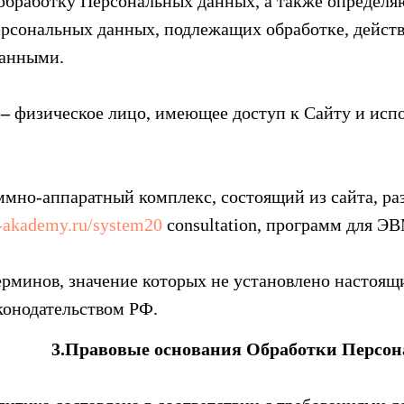
бработку Персональных данных, а также определя
ерсональных данных, подлежащих обработке, действ
анными.
ь–
физическое лицо, имеющее доступ к Сайту и испо
ммно-аппаратный комплекс, состоящий из сайта, р
k-akademy.ru/system20
consultation, программ для ЭВ
рминов, значение которых не установлено настоящ
аконодательством РФ.
3.Правовые основания Обработки Персо