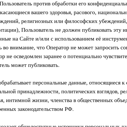
 Пользователь против обработки его конфиденциал
 касающиеся вашего здоровья, расового, национальн
ждений, религиозных или философских убеждений,
нтации), Пользователь не должен публиковать эту 
нные на Сайте и/или с использованием её инструме
 во внимание, что Оператор не может запросить сог
ор не осведомлен заранее о потенциально чувствит
тель может публиковать.
обрабатывает персональные данные, относящиеся к
альной принадлежности, политических взглядов, р
ья, интимной жизни, членства в общественных объе
енных законодательством РФ.
создает общедоступные источники персональных д