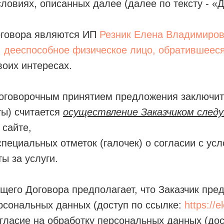
словиях, описанных далее (далее по тексту - «Д
говора являются ИП
Резник Елена Владимиро
, дееспособное физическое лицо, обратившеес
своих интересах.
оговорочным принятием предложения заключит
ты) считается
осуществление Заказчиком след
 сайте,
специальных отметок (галочек) о согласии с у
ы за услуги.
щего Договора предполагает, что Заказчик пре
рсональных данных (доступ по ссылке:
https://
гласие на обработку персональных данных (дос