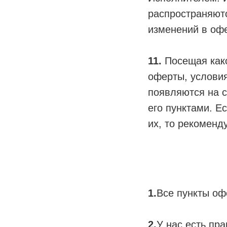
распространяют
изменений в офе
11.
Посещая како
оферты, услови
появляются на с
его пунктами. Е
их, то рекоменд
1.
Все пункты оф
2.
У нас есть пр