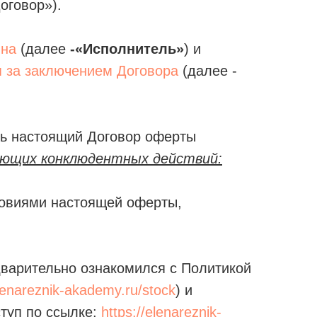
оговор»).
вна
(далее
-«Исполнитель»
) и
я за заключением Договора
(далее -
ь настоящий Договор оферты
ующих конклюдентных действий:
словиями настоящей оферты,
дварительно ознакомился с Политикой
elenareznik-akademy.ru/stock
) и
туп по ссылке:
https://elenareznik-