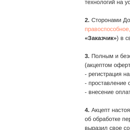
технологий на у
2.
Сторонами До
правоспособное
«Заказчик»
) в 
3.
Полным и без
(акцептом офер
- регистрация на
- проставление 
- внесение оплат
4.
Акцепт настоя
об обработке пе
выразил свое со