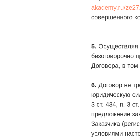
akademy.ru/ze27
совершенного к
5.
Осуществляя а
безоговорочно п
Договора, в том
6.
Договор не тр
юридическую си
3 ст. 434, п. 3
предложение за
Заказчика (реги
условиями наст