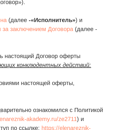
оговор»).
вна
(далее
-«Исполнитель»
) и
я за заключением Договора
(далее -
ь настоящий Договор оферты
ующих конклюдентных действий:
словиями настоящей оферты,
дварительно ознакомился с Политикой
elenareznik-akademy.ru/ze2711
) и
туп по ссылке:
https://elenareznik-