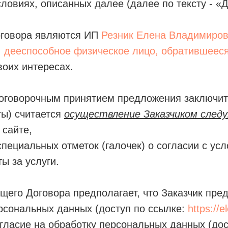
словиях, описанных далее (далее по тексту - «Д
говора являются ИП
Резник Елена Владимиро
, дееспособное физическое лицо, обратившеес
своих интересах.
оговорочным принятием предложения заключит
ты) считается
осуществление Заказчиком след
 сайте,
специальных отметок (галочек) о согласии с у
ы за услуги.
щего Договора предполагает, что Заказчик пре
рсональных данных (доступ по ссылке:
https://
гласие на обработку персональных данных (дос