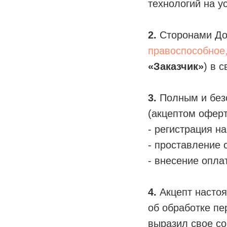
технологий на у
2.
Сторонами До
правоспособное
«Заказчик»
) в 
3.
Полным и без
(акцептом офер
- регистрация на
- проставление 
- внесение оплат
4.
Акцепт настоя
об обработке пе
выразил свое со