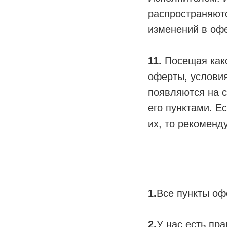
распространяют
изменений в офе
11.
Посещая како
оферты, услови
появляются на с
его пунктами. Е
их, то рекоменд
1.
Все пункты оф
2.
У нас есть пр