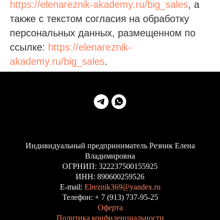
https://elenareznik-akademy.ru/big_sales
, а
также с текстом согласия на обработку
персональных данных, размещенном по
ссылке:
https://elenareznik-
akademy.ru/big_sales
.
Индивидуальный предприниматель Резник Елена
Владимировна
ОГРНИП: 322237500155925
ИНН: 890600259526
E-mail:
Elreznik369@yandex.ru
Телефон: + 7 (913) 737-95-25
Оферта
Политика конфиденциальности