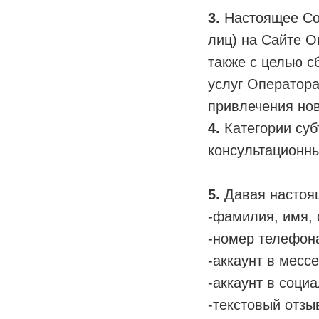
3.
Настоящее Сог
лиц) на Сайте О
также с целью с
услуг Оператора
привлечения но
4.
Категории су
консультационны
5.
Давая настоя
-фамилия, имя, 
-номер телефон
-аккаунт в месс
-аккаунт в соци
-текстовый отзы