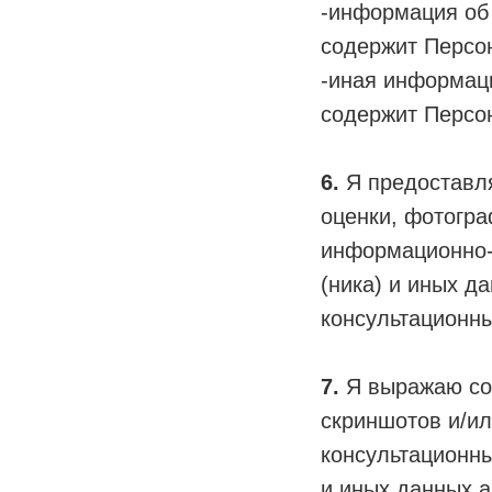
-информация об
содержит Персо
-иная информац
содержит Персо
6.
Я предоставля
оценки, фотогра
информационно-к
(ника) и иных д
консультационны
7.
Я выражаю сог
скриншотов и/ил
консультационны
и иных данных а