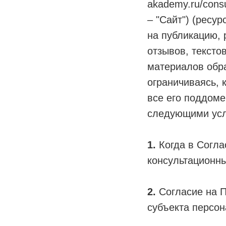
akademy.ru/cons
– "Сайт") (ресу
на публикацию, 
отзывов, тексто
материалов обра
ограничиваясь, 
все его поддоме
следующими ус
1.
Когда в Согла
консультационных
2.
Согласие на П
субъекта персон