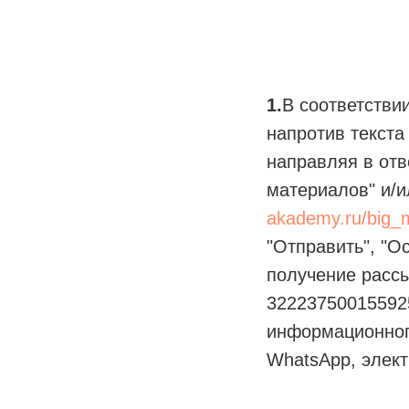
1.
В соответстви
напротив текста
направляя в отв
материалов" и/и
akademy.ru/big_
"Отправить", "Ос
получение расс
322237500155925
информационного
WhatsApp, элект