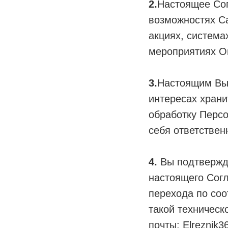
2.
Настоящее Сог
возможностях С
акциях, система
мероприятиях О
3.
Настоящим Вы 
интересах храни
обработку Персо
себя ответствен
4.
Вы подтвержда
настоящего Согл
перехода по соо
такой техническ
почты: Elreznik