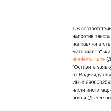
1.
В соответстви
напротив текста
направляя в отв
материалов" и/и
akademy.ru/ze
(Д
"Оставить заявк
от Индивидуаль
ИНН: 8906002595
и/или иного мар
почты (Далее по 