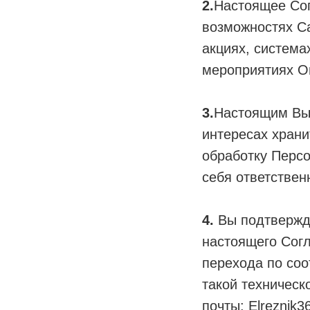
2.
Настоящее Сог
возможностях С
акциях, система
мероприятиях О
3.
Настоящим Вы 
интересах храни
обработку Персо
себя ответствен
4.
Вы подтвержда
настоящего Согл
перехода по соо
такой техническ
почты: Elreznik